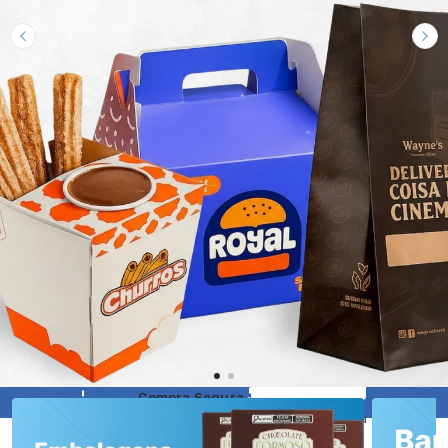
Ganhe 5% de desconto na sua primeira compra com o
cupom:
COPIAR
PRIMEIRACOMPRA
Compra Segura
Dados processados com segurança