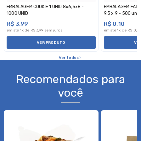
EMBALAGEM COOKIE 1 UNID 8x6,5x8 -
EMBALAGEM FATIA
1000 UNID
9,5 x 9 - 500 unid
R$ 3,99
R$ 0,10
em até 1x de R$ 3,99 sem juros
em até 1x de R$ 0,1
VER PRODUTO
VE
Ver todos
Recomendados para
você