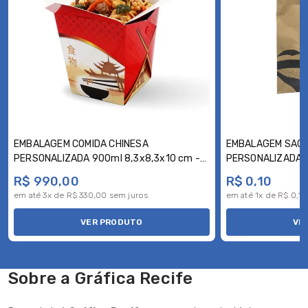
EMBALAGEM COMIDA CHINESA
EMBALAGEM SACO
PERSONALIZADA 900ml 8,3x8,3x10 cm -
PERSONALIZADA E
500 UNID
R$ 990,00
R$ 0,10
em até 3x de R$ 330,00 sem juros
em até 1x de R$ 0,10
VER PRODUTO
VE
Sobre a Gráfica Recife