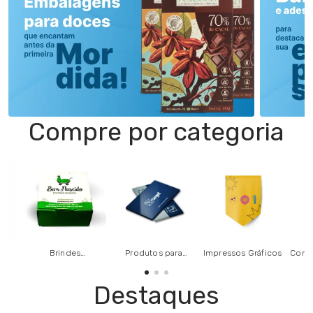
Compre por categoria
s
Brindes
Produtos para
Impressos Gráficos
Comun
as
Personalizados
Escritório e
Papelaria
Destaques